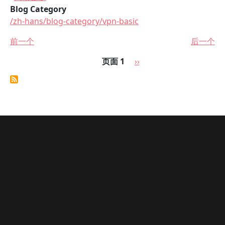
Blog Category
/zh-hans/blog-category/vpn-basic
前一个
后一个
分页
下一页
页面 1
››