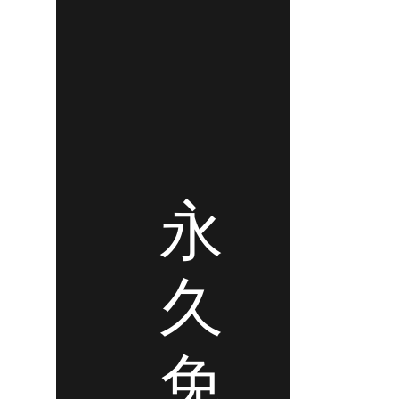
永
久
免